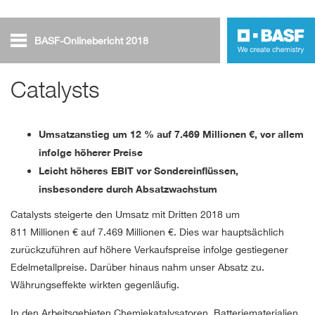
BASF-Onlinebericht 2018
Geschäftsentwicklung
Catalysts
Catalysts
Umsatzanstieg um 12 % auf
7.469 Millionen €
, vor allem
infolge höherer Preise
Leicht höheres EBIT vor Sondereinflüssen,
insbesondere durch Absatzwachstum
Catalysts steigerte den Umsatz mit Dritten 2018 um
811 Millionen €
auf
7.469 Millionen €
. Dies war hauptsächlich
zurückzuführen auf höhere Verkaufspreise infolge gestiegener
Edelmetallpreise. Darüber hinaus nahm unser Absatz zu.
Währungseffekte wirkten gegenläufig.
In den Arbeitsgebieten Chemiekatalysatoren, Batteriematerialien