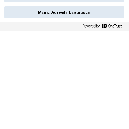
Video
scroll
Meine Auswahl bestätigen
down
KURZ & KNAPP
Die BASF‑Gruppe
2024 auf einen Blick