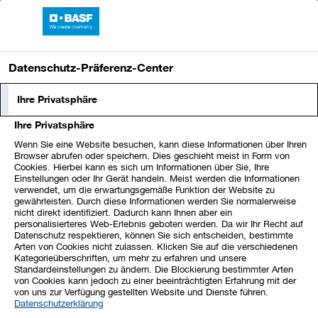
Sprungmarken
Springe
Springe
Springe
direkt
direkt
direkt
BASF-Bericht 2024
Hauptnavigation
zu
zum
zur
öffnen
Hauptinhalt
Suche
Datenschutz-Präferenz-Center
Schnelleinstieg
Ihre Privatsphäre
Ihre Privatsphäre
Wenn Sie eine Website besuchen, kann diese Informationen über Ihren
Browser abrufen oder speichern. Dies geschieht meist in Form von
Cookies. Hierbei kann es sich um Informationen über Sie, Ihre
Einstellungen oder Ihr Gerät handeln. Meist werden die Informationen
verwendet, um die erwartungsgemäße Funktion der Website zu
gewährleisten. Durch diese Informationen werden Sie normalerweise
nicht direkt identifiziert. Dadurch kann Ihnen aber ein
personalisierteres Web-Erlebnis geboten werden. Da wir Ihr Recht auf
Datenschutz respektieren, können Sie sich entscheiden, bestimmte
Arten von Cookies nicht zulassen. Klicken Sie auf die verschiedenen
Kategorieüberschriften, um mehr zu erfahren und unsere
Standardeinstellungen zu ändern. Die Blockierung bestimmter Arten
von Cookies kann jedoch zu einer beeinträchtigten Erfahrung mit der
von uns zur Verfügung gestellten Website und Dienste führen.
Datenschutzerklärung