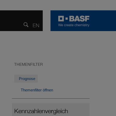
EN
ENGLISH
Teilen
Suche
öffnen
THEMENFILTER
Prognose
Themenfilter öffnen
Kennzahlen­vergleich