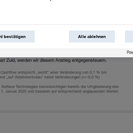
ür die BASF-Gruppe
ssichtlich zwischen 16,7 Millionen Tonnen bis
n Tonnen). Wir erwarten Mehremissionen im Vergleich zum
l bestätigen
Alle ablehnen
onsvolumen auf Basis einer ansteigenden Nachfrage. Mit
pielsweise Erhöhung der Energieeffizienz und
 auf Strom aus erneuerbaren Energien, unter anderem aus
st Zuid, werden wir diesem Anstieg entgegensteuern.
Cashflow entspricht „leicht“ einer Veränderung von 0,1 % bis
nd „auf Vorjahresniveau“ keine Veränderungen (+/–0,0 %)
d Surface Technologies berücksichtigen bereits die Umgliederung des
m 1. Januar 2025 und basieren auf entsprechend angepassten Werten