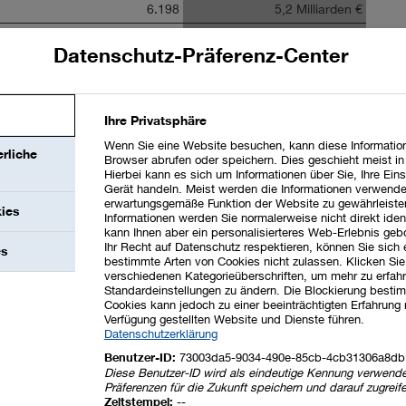
6.198
5,2 Milliarden €
748
0,4 bis 0,8 Milliarden €
Datenschutz-Präferenz-Center
r Sondereinflüssen
voraussichtlich auf einen Wert
n (2024:
7,9 Milliarden €
). Hierzu werden wahrscheinlich die
Ihre Privatsphäre
2
2
utions
sowie Surface Technologies
beitragen. Bei einigen
Wenn Sie eine Website besuchen, kann diese Information
rliche
l auch Margenwachstum zurückzuführen sein. Für das
Browser abrufen oder speichern. Dies geschieht meist i
Hierbei kann es sich um Informationen über Sie, Ihre Eins
tizieren wir ein mengenbedingt leicht höheres Ergebnis. Das
Gerät handeln. Meist werden die Informationen verwende
leicht unter den Wert des Jahres 2024 sinken. Hier werden
erwartungsgemäße Funktion der Website zu gewährleiste
kies
Informationen werden Sie normalerweise nicht direkt ident
t der Inbetriebnahme des neuen Verbundstandorts in China
kann Ihnen aber ein personalisierteres Web-Erlebnis geb
Ihr Recht auf Datenschutz respektieren, können Sie sich
s im Unternehmensbereich Petrochemicals belasten. Das
es
bestimmte Arten von Cookies nicht zulassen. Klicken Sie
iates wird dies nur teilweise kompensieren können.
verschiedenen Kategorieüberschriften, um mehr zu erfah
Standardeinstellungen zu ändern. Die Blockierung bestim
Cookies kann jedoch zu einer beeinträchtigten Erfahrung 
ASF-Gruppe zwischen
0,4 Milliarden €
und
0,8 Milliarden €
Verfügung gestellten Website und Dienste führen.
m erwarteten Cashflow aus betrieblicher Tätigkeit zwischen
Datenschutzerklärung
eter Auszahlungen für immaterielle Vermögenswerte und
Benutzer-ID:
73003da5-9034-490e-85cb-4cb31306a8db
Diese Benutzer-ID wird als eindeutige Kennung verwende
Präferenzen für die Zukunft speichern und darauf zugreif
Zeitstempel:
--