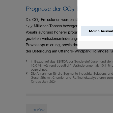
Prognose der CO
-Emissionen f
2
Die CO
-Emissionen werden sich im Jahr 2025 vorau
2
17,7 Millionen Tonnen bewegen (2024: 17,0 Millione
Meine Auswah
Vorjahr aufgrund höherer prognostizierter Produkti
gezielten Emissionsminderungsmaßnahmen, wie beis
Prozessoptimierung, sowie der weiteren Umstellung
der Beteiligung am Offshore-Windpark Hollandse Ku
1
In Bezug auf das EBITDA vor Sondereinflüssen und den 
10,0 %, während „deutlich“ Veränderungen ab 10,1 % u
bezeichnet.
2
Die Annahmen für die Segmente Industrial Solutions un
Geschäfts mit Chemie- und Raffineriekatalysatoren zu
für das Jahr 2024.
zurück