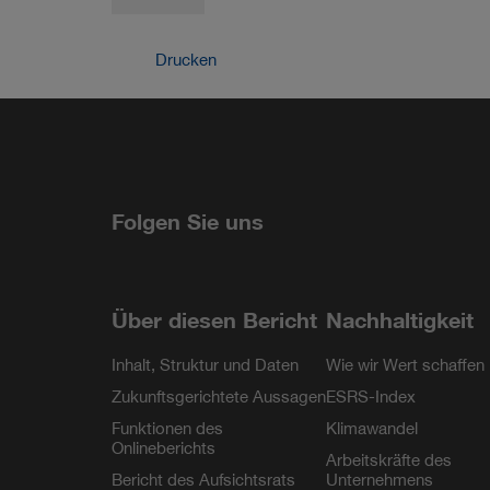
Drucken
Teilen
LinkedIn
Facebook
YouTube
Instagra
Folgen Sie uns
Über diesen Bericht
Nachhaltigkeit
Inhalt, Struktur und Daten
Wie wir Wert schaffen
Zukunftsgerichtete Aussagen
ESRS-Index
Funktionen des
Klimawandel
Onlineberichts
Arbeitskräfte des
Bericht des Aufsichtsrats
Unternehmens