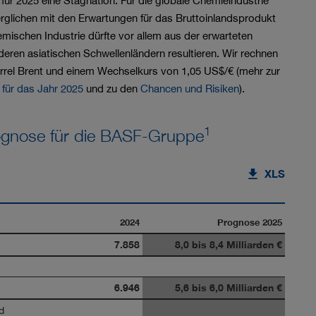
für 2025 eine Stagnation. Für die globale Chemieindustrie
glichen mit den Erwartungen für das Bruttoinlandsprodukt
ischen Industrie dürfte vor allem aus der erwarteten
eren asiatischen Schwellenländern resultieren. Wir rechnen
arrel Brent und einem Wechselkurs von 1,05 US$/€ (mehr zur
für das Jahr 2025
und zu den
Chancen und Risiken
).
1
ognose für die BASF-Gruppe
XLS
2024
Prognose 2025
7.858
8,0 bis 8,4 Milliarden €
6.946
5,6 bis 6,0 Milliarden €
d