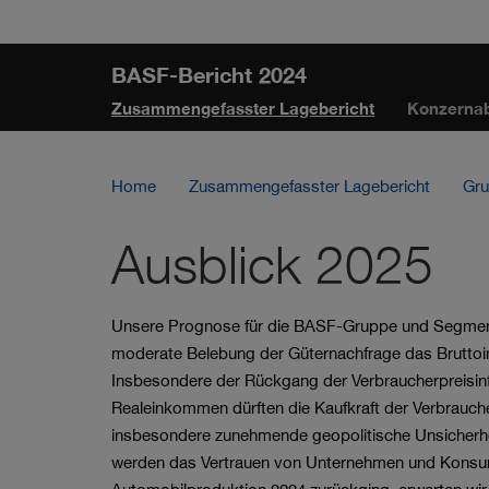
Sprungmarken
Springe
Springe
Springe
direkt
direkt
direkt
BASF-Bericht 2024
zu
zum
zur
Zusammengefasster Lagebericht
Konzerna
Hauptinhalt
Suche
Home
Zusammengefasster Lagebericht
Gru
Ausblick 2025
Unsere Prognose für die BASF-Gruppe und Segmente
moderate Belebung der Güternachfrage das Bruttoi
Insbesondere der Rückgang der Verbraucherpreisin
Realeinkommen dürften die Kaufkraft der Verbrauch
insbesondere zunehmende geopolitische Unsicherhei
werden das Vertrauen von Unternehmen und Konsu