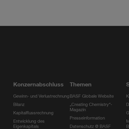
m
Konzernabschluss
Themen
S
Gewinn- und Verlustrechnung
BASF Globale Website
K
Bilanz
„Creating Chemistry“-
D
Magazin
Kapitalflussrechnung
G
Presseinformation
Entwicklung des
M
Eigenkapitals
Datenschutz @ BASF
B