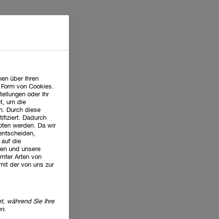
en über Ihren
n Form von Cookies.
tellungen oder Ihr
t, um die
n. Durch diese
ifiziert. Dadurch
oten werden. Da wir
 entscheiden,
 auf die
ren und unsere
mter Arten von
mit der von uns zur
t, während Sie Ihre
en.