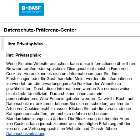
Sprungmarken
Springe
Springe
Springe
direkt
direkt
direkt
BASF-Bericht 2024
Hauptnavigation
zu
zum
zur
öffnen
Hauptinhalt
Suche
Datenschutz-Präferenz-Center
Prognose für die Segmente
Ihre Privatsphäre
Ihre Privatsphäre
XLS
Wenn Sie eine Website besuchen, kann diese Informationen über Ihren
Segmente im Überblick
Browser abrufen oder speichern. Dies geschieht meist in Form von
Cookies. Hierbei kann es sich um Informationen über Sie, Ihre
Einstellungen oder Ihr Gerät handeln. Meist werden die Informationen
EBITDA vor
verwendet, um die erwartungsgemäße Funktion der Website zu
Sondereinflüssen
Segment-Cashflow
Millionen €
gewährleisten. Durch diese Informationen werden Sie normalerweise
nicht direkt identifiziert. Dadurch kann Ihnen aber ein
Prognose
personalisierteres Web-Erlebnis geboten werden. Da wir Ihr Recht auf
2024
2025
2024
Prognose 2025
Datenschutz respektieren, können Sie sich entscheiden, bestimmte
Arten von Cookies nicht zulassen. Klicken Sie auf die verschiedenen
Leichter
Deutlicher
Chemicals
1.342
–2.051
Kategorieüberschriften, um mehr zu erfahren und unsere
Rückgang
Anstieg
Standardeinstellungen zu ändern. Die Blockierung bestimmter Arten
von Cookies kann jedoch zu einer beeinträchtigten Erfahrung mit der
Leichter
Auf
Materials
1.805
766
von uns zur Verfügung gestellten Website und Dienste führen.
Anstieg
Vorjahresniveau
Datenschutzerklärung
Industrial
Leichter
Leichter