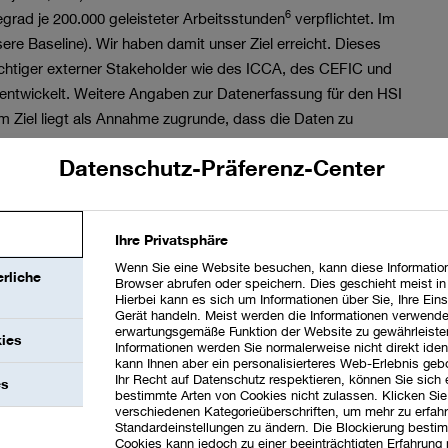
6
rad je 200.000 geleisteter Arbeitsstunden
verpflichtet. Im
ere Baseline). Wir haben damit unser Ziel erreicht. Dieses
chtiger externer Stakeholder wie des ICCA, des CEFIC und
ntwickelt. Weitere Angaben zur Datenerfassung für den HSI
m Ziel liegt als Annahme zugrunde, dass die Daten zu
den. Als Limitierung betrachten wir mögliche Verzögerungen
Datenschutz-Präferenz-Center
 unsere Zielsetzung in Bezug auf Arbeitsunfälle zu
ble-Care-Audits die Einhaltung unserer Richtlinien und
heit. Unfälle sowie deren Ursachen und Folgen
Ihre Privatsphäre
lich, um daraus zu lernen. Systematische
Wenn Sie eine Website besuchen, kann diese Information
aßnahmen zur Risikominimierung verstehen wir als wichtige
rliche
Browser abrufen oder speichern. Dies geschieht meist i
Hierbei kann es sich um Informationen über Sie, Ihre Eins
Gerät handeln. Meist werden die Informationen verwende
erwartungsgemäße Funktion der Website zu gewährleiste
mithilfe des Health Performance Index (HPI). Der HPI ist ein
kies
Informationen werden Sie normalerweise nicht direkt ident
r Förderung und Erhaltung der Gesundheit, des Wohlbefindens
kann Ihnen aber ein personalisierteres Web-Erlebnis geb
Ihr Recht auf Datenschutz respektieren, können Sie sich
niert und misst. Er umfasst die Bewertung von fünf gleich
es
bestimmte Arten von Cookies nicht zulassen. Klicken Sie
ten, medizinische Notfallplanung, Erste Hilfe,
verschiedenen Kategorieüberschriften, um mehr zu erfah
Standardeinstellungen zu ändern. Die Blockierung bestim
derung. Jede Komponente trägt 20 % zum Gesamtergebnis
Cookies kann jedoch zu einer beeinträchtigten Erfahrung 