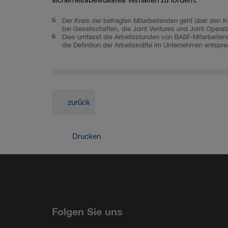
5
Der Kreis der befragten Mitarbeitenden geht über den 
bei Gesellschaften, die Joint Ventures und Joint Operat
6
Dies umfasst die Arbeitsstunden von BASF-Mitarbeitend
die Definition der Arbeitskräfte im Unternehmen entsp
zurück
Drucken
Teilen
LinkedIn
Facebook
YouTube
Instagra
Folgen Sie uns