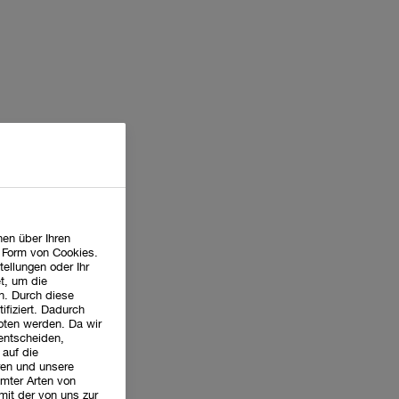
en über Ihren
n Form von Cookies.
tellungen oder Ihr
t, um die
n. Durch diese
ifiziert. Dadurch
oten werden. Da wir
 entscheiden,
 auf die
ren und unsere
mter Arten von
mit der von uns zur