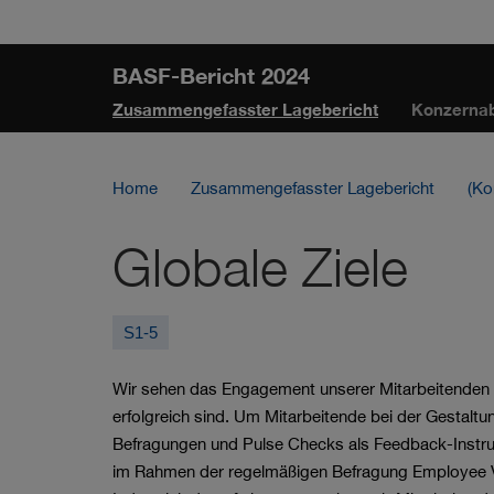
Sprungmarken
Springe
Springe
Springe
direkt
direkt
direkt
BASF-Bericht 2024
zu
zum
zur
Zusammengefasster Lagebericht
Konzerna
Hauptinhalt
Suche
Home
Zusammengefasster Lagebericht
(Ko
Globale Ziele
S1-5
Wir sehen das Engagement unserer Mitarbeitenden 
erfolgreich sind. Um Mitarbeitende bei der Gestaltu
Befragungen und Pulse Checks als Feedback-Instr
im Rahmen der regelmäßigen Befragung Employee 