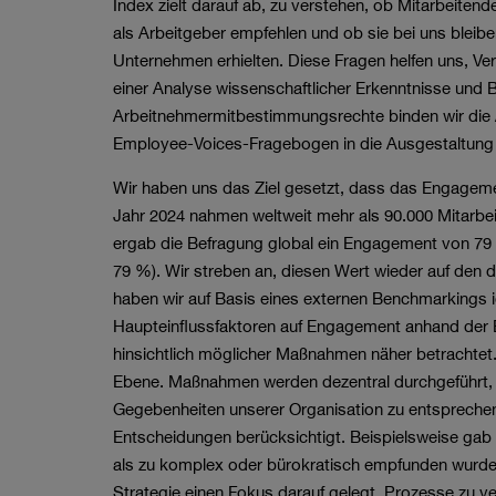
Index zielt darauf ab, zu verstehen, ob Mitarbeitend
als Arbeitgeber empfehlen und ob sie bei uns bleib
Unternehmen erhielten. Diese Fragen helfen uns, Ver
einer Analyse wissenschaftlicher Erkenntnisse un
Arbeitnehmermitbestimmungsrechte binden wir die
Employee-Voices-Fragebogen in die Ausgestaltung
Wir haben uns das Ziel gesetzt, dass das Engagemen
Jahr 2024 nahmen weltweit mehr als 90.000 Mitarbei
ergab die Befragung global ein Engagement von 79 %
79 %). Wir streben an, diesen Wert wieder auf den d
haben wir auf Basis eines externen Benchmarkings ide
Haupteinflussfaktoren auf Engagement anhand der B
hinsichtlich möglicher Maßnahmen näher betrachtet. 
Ebene. Maßnahmen werden dezentral durchgeführt,
Gegebenheiten unserer Organisation zu entsprechen
Entscheidungen berücksichtigt. Beispielsweise gab
als zu komplex oder bürokratisch empfunden wurde
Strategie einen Fokus darauf gelegt, Prozesse zu v