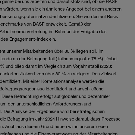
e gerne bei uns arbeiten und darauf stolz sind, ob sie BASF
en würden, wenn sie ein ähnliches Angebot bei einem anderen
besserungspotenzial zu identifizieren. Sie wurden auf Basis
d Benchmarks von BASF entwickelt. Gemäß der
 Arbeitnehmervertretung im Rahmen der Freigabe des
 des Engagement-Index ein.
t unserer Mitarbeitenden über 80 % liegen soll. Im
tende an der Befragung teil (Teilnahmequote: 78 %). Dabei
 und blieb damit im Vergleich zum Vorjahr stabil (2023:
efinierten Zielwert von über 80 % zu steigern. Den Zielwert
ntifiziert. Mit einer Korrelationsanalyse werden die
efragungsergebnisse identifiziert und anschließend
Diese Betrachtung erfolgt auf globaler und dezentraler
 um den unterschiedlichen Anforderungen und
. Die Analyse der Ergebnisse wird bei strategischen
 die Befragung im Jahr 2024 Hinweise darauf, dass Prozesse
n. Auch aus diesem Grund haben wir in unserer neuen
ereinfachen und die Eigenverantwortung der Mitarbeitenden