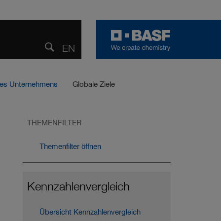
EN
ENGLISH
Teilen
Suche
öffnen
 des Unternehmens
Globale Ziele
THEMENFILTER
Themenfilter öffnen
Kennzahlen­vergleich
Übersicht Kennzahlen­vergleich