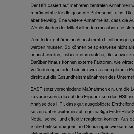
Der HPI basiert auf mehreren zentralen Annahmen w
repräsentativ für die gesamte Belegschaft sind. D
aber freiwillig. Eine weitere Annahme ist, dass di
Wohlbefinden der Mitarbeitenden messbar und signif
Zum Index gehören auch bestimmte Limitierungen, di
werden müssen. So können beispielsweise nicht al
erfasst werden, insbesondere solche, die schwer zu
Darüber hinaus können externe Faktoren, wie wirtsc
Veränderungen oder beispielsweise auch globale Pa
direkt auf die Gesundheitsmaßnahmen des Unterneh
BASF setzt verschiedene Maßnahmen ein, um die Le
zu verbessern, die auf den Ergebnissen des HSI und 
Analyse des HPI, dass gut ausgebildete Ersthelfend
setzen daher weiterhin auf regelmäßige Erste-Hilfe-
Notfall schnell und effektiv reagieren können. Aus 
Sicherheitskampagnen und Schulungen wirksam sind
sicherheitsbewusstes Verhalten zu fördern.