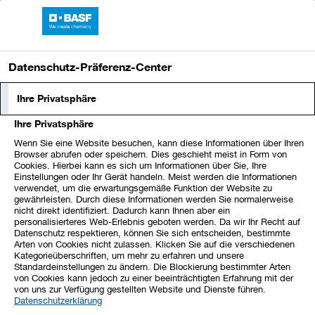
Sprungmarken
Springe
Springe
Springe
BASF-Bericht 2025
direkt
direkt
direkt
Hauptnavigation
öffnen
zu
zum
zur
Datenschutz-Präferenz-Center
Hauptinhalt
Suche
Ihre Privatsphäre
Brief des
Aufsichtsratsvorsitzenden
Ihre Privatsphäre
Wenn Sie eine Website besuchen, kann diese Informationen über Ihren
Browser abrufen oder speichern. Dies geschieht meist in Form von
Cookies. Hierbei kann es sich um Informationen über Sie, Ihre
Vorstand und Aufsichtsrat
Einstellungen oder Ihr Gerät handeln. Meist werden die Informationen
verwendet, um die erwartungsgemäße Funktion der Website zu
gewährleisten. Durch diese Informationen werden Sie normalerweise
Sehr geehrte Aktionärinnen und Aktionäre,
nicht direkt identifiziert. Dadurch kann Ihnen aber ein
personalisierteres Web-Erlebnis geboten werden. Da wir Ihr Recht auf
im Geschäftsjahr 2025 hat sich BASF unter schwierigen
Datenschutz respektieren, können Sie sich entscheiden, bestimmte
Arten von Cookies nicht zulassen. Klicken Sie auf die verschiedenen
geopolitischen, regulatorischen und wirtschaftlichen
Kategorieüberschriften, um mehr zu erfahren und unsere
Rahmenbedingungen gut behauptet. Die
Standardeinstellungen zu ändern. Die Blockierung bestimmter Arten
von Cookies kann jedoch zu einer beeinträchtigten Erfahrung mit der
Chemieindustrie steht weltweit, insbesondere jedoch in
von uns zur Verfügung gestellten Website und Dienste führen.
Europa, vor großen Herausforderungen. BASF
Datenschutzerklärung