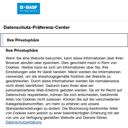
Sprungmarken
Springe
Springe
Springe
BASF-Bericht 2025
direkt
direkt
direkt
Hauptnavigation
öffnen
zu
zum
zur
Datenschutz-Präferenz-Center
Hauptinhalt
Suche
Ihre Privatsphäre
Weitere Angaben
Ihre Privatsphäre
Wenn Sie eine Website besuchen, kann diese Informationen über Ihren
Aktie
Vorstand und Aufsichtsrat
Browser abrufen oder speichern. Dies geschieht meist in Form von
Cookies. Hierbei kann es sich um Informationen über Sie, Ihre
Einstellungen oder Ihr Gerät handeln. Meist werden die Informationen
Rechte der Aktionäre
verwendet, um die erwartungsgemäße Funktion der Website zu
gewährleisten. Durch diese Informationen werden Sie normalerweise
nicht direkt identifiziert. Dadurch kann Ihnen aber ein
Die Aktionäre nehmen ihre Mitverwaltungs- und
personalisierteres Web-Erlebnis geboten werden. Da wir Ihr Recht auf
Kontrollrechte in der Hauptversammlung wahr, die
Datenschutz respektieren, können Sie sich entscheiden, bestimmte
Arten von Cookies nicht zulassen. Klicken Sie auf die verschiedenen
üblicherweise innerhalb der ersten fünf Monate des
Kategorieüberschriften, um mehr zu erfahren und unsere
Geschäftsjahres stattfindet. Die Hauptversammlung
Standardeinstellungen zu ändern. Die Blockierung bestimmter Arten
von Cookies kann jedoch zu einer beeinträchtigten Erfahrung mit der
wählt die Hälfte der Mitglieder des Aufsichtsrats
von uns zur Verfügung gestellten Website und Dienste führen.
(Anteilseignervertreter) und beschließt insbesondere
Datenschutzerklärung
über die Entlastung des Vorstands und des Aufsichtsrats,