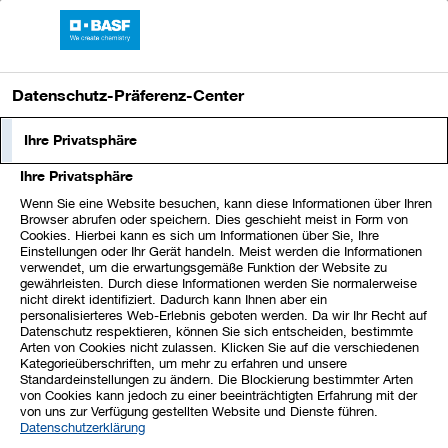
Sprungmarken
Springe
Springe
Springe
BASF-Bericht 2025
direkt
direkt
direkt
Hauptnavigation
öffnen
zu
zum
zur
Datenschutz-Präferenz-Center
Hauptinhalt
Suche
Diese
Ihre Privatsphäre
ESRS-Index
Inhalte
erfüllen
Ihre Privatsphäre
Angabepflichten
Wenn Sie eine Website besuchen, kann diese Informationen über Ihren
Strategie
E1 Klimawandel
Browser abrufen oder speichern. Dies geschieht meist in Form von
der
Cookies. Hierbei kann es sich um Informationen über Sie, Ihre
Einstellungen oder Ihr Gerät handeln. Meist werden die Informationen
European
E2 Reduzierung von Umweltverschmutzung
verwendet, um die erwartungsgemäße Funktion der Website zu
Sustainability
gewährleisten. Durch diese Informationen werden Sie normalerweise
nicht direkt identifiziert. Dadurch kann Ihnen aber ein
Reporting
personalisierteres Web-Erlebnis geboten werden. Da wir Ihr Recht auf
Datenschutz respektieren, können Sie sich entscheiden, bestimmte
Standards
Arten von Cookies nicht zulassen. Klicken Sie auf die verschiedenen
(ESRS).
Kategorieüberschriften, um mehr zu erfahren und unsere
ESRS-
ESRS 2 SBM-3, ESRS 2 IRO-2
Standardeinstellungen zu ändern. Die Blockierung bestimmter Arten
Kennzeichnung:
Für
von Cookies kann jedoch zu einer beeinträchtigten Erfahrung mit der
von uns zur Verfügung gestellten Website und Dienste führen.
eine
Datenschutzerklärung
Angabepflichten der European Sustainability
Gesamtübersicht