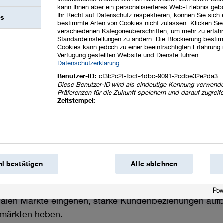
kann Ihnen aber ein personalisierteres Web-Erlebnis geb
ereiche hinausgehen. Hierzu zählen etwa Prozessinnov
Ihr Recht auf Datenschutz respektieren, können Sie sich
es
e
Kreislaufwirtschaft
unserer Produkte sowie digitale
bestimmte Arten von Cookies nicht zulassen. Klicken Sie
verschiedenen Kategorieüberschriften, um mehr zu erfah
n-Pazifik, Europa und Nordamerika ist der Bereich globa
Standardeinstellungen zu ändern. Die Blockierung bestim
Cookies kann jedoch zu einer beeinträchtigten Erfahrung 
ungs- und Entwicklungseinheiten unserer Unternehme
Verfügung gestellten Website und Dienste führen.
rn unseres weltweiten Forschungs- und Entwicklungs
Datenschutzerklärung
Benutzer-ID:
cf3b2c2f-fbcf-4dbc-9091-2cdbe32e2da3
und unsere langfristige Wettbewerbsfähigkeit zeigen sic
Diese Benutzer-ID wird als eindeutige Kennung verwende
Präferenzen für die Zukunft speichern und darauf zugreif
ente. Weltweit haben wir 2025
898 Patente
(2024: 1.159
Zeitstempel:
--
llen 45 % (2024: 44,5 %) auf Innovationen mit einem b
m Patent Asset Index, einer Methodik, die Patentportfo
 im Jahr 2025 erneut zu den führenden Unternehmen in
l bestätigen
Alle ablehnen
gfristigen Erfolg ist neben der Effektivität die
globale
lung.
Hierdurch können wir differenziert auf die Bedürf
nalen Märkte eingehen, starke Kundenbeziehungen auf
smärkten heben.