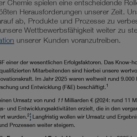
er Chemie spielen eine entscheidende Roll
ößten Herausforderungen unserer Zeit. Un
 darauf ab, Produkte und Prozesse zu verb
 unsere Wettbewerbsfähigkeit weiter zu ste
ation
unserer Kunden voranzutreiben.
SF einer der wesentlichen Erfolgsfaktoren. Das Know-h
qualifizierten Mitarbeitenden sind hierbei unsere wertv
novationskraft. Im Jahr 2025 waren weltweit rund 9.000
1
orschung und Entwicklung (F&E) beschäftigt.
 einen Umsatz von rund
11
Milliarden € (2024: rund 11 Mi
- und Entwicklungsaktivitäten erzielt, die in den verg
2
hrt wurden.
Langfristig wollen wir Umsatz und Ergebn
nd Prozessen weiter steigern.