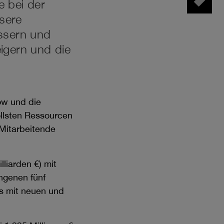
e bei der
Tag Manager
sere
essern und
igern und die
ow und die
ollsten Ressourcen
 Mitarbeitende
lliarden €) mit
angenen fünf
is mit neuen und