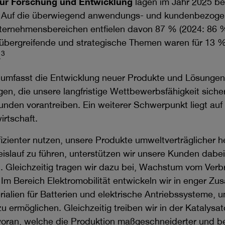
ür Forschung und Entwicklung
lagen im Jahr 2025 b
. Auf die überwiegend anwendungs- und kundenbezog
nternehmensbereichen entfielen davon 87 % (2024: 86 
bergreifende und strategische Themen waren für 13 %
3
.
umfasst die Entwicklung neuer Produkte und Lösungen
n, die unsere langfristige Wettbewerbsfähigkeit siche
unden vorantreiben. Ein weiterer Schwerpunkt liegt auf 
irtschaft.
izienter nutzen, unsere Produkte umweltverträglicher h
eislauf zu führen, unterstützen wir unsere Kunden dabe
. Gleichzeitig tragen wir dazu bei, Wachstum vom Ver
 Im Bereich Elektromobilität entwickeln wir in enger Z
ialien für Batterien und elektrische Antriebssysteme, u
zu ermöglichen. Gleichzeitig treiben wir in der Katalysat
 voran, welche die Produktion maßgeschneiderter und 