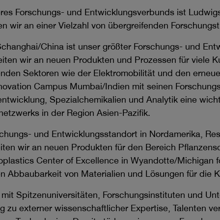
eres Forschungs- und Entwicklungsverbunds ist Ludwigs
en wir an einer Vielzahl von übergreifenden Forschung
changhai/China ist unser größter Forschungs- und Ent
rbeiten wir an neuen Produkten und Prozessen für viele
nden Sektoren wie der Elektromobilität und den erneue
Innovation Campus Mumbai/Indien mit seinen Forschun
ntwicklung, Spezialchemikalien und Analytik eine wich
tzwerks in der Region Asien-Pazifik.
chungs- und Entwicklungsstandort in Nordamerika, Res
eiten wir an neuen Produkten für den Bereich Pflanzen
plastics Center of Excellence in Wyandotte/Michigan 
n Abbaubarkeit von Materialien und Lösungen für die Kr
mit Spitzenuniversitäten, Forschungsinstituten und Un
g zu externer wissenschaftlicher Expertise, Talenten v