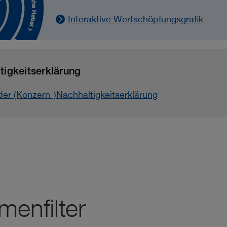
Interaktive Wertschöpfungsgrafik
g­­keits­­erklärung
er (Konzern-)Nachhaltig­­keits­erklärung
menfilter