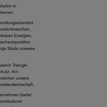
hafen in
sthemen.
wicklungsstandort
 Kundenbranchen,
rbaren Energien.
gsschwerpunkten
tige Säule unseres
earch Triangle
schutz. Am
forschen unsere
eislaufwirtschaft.
ternehmen bietet
erschiedener