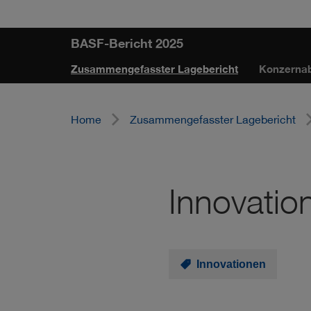
Sprungmarken
Springe
Springe
Springe
BASF-Bericht 2025
direkt
direkt
direkt
Zusammengefasster Lagebericht
Konzerna
zu
zum
zur
Hauptinhalt
Suche
Home
Zusammengefasster Lagebericht
Innovatio
Innovationen