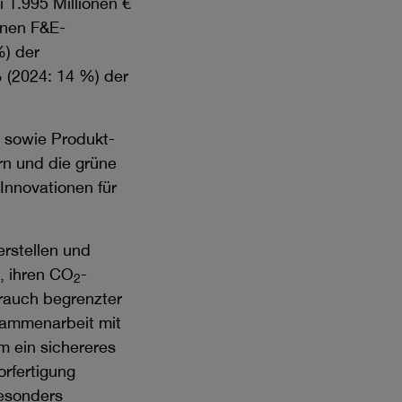
ei
1.995 Millionen €
enen F&E-
%) der
 (2024: 14 %) der
 sowie Produkt-
rn und die grüne
Innovationen für
erstellen und
i, ihren CO
-
2
brauch begrenzter
usammenarbeit mit
m ein sichereres
orfertigung
besonders