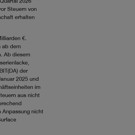
 Quartal 2026
vor Steuern von
chaft erhalten
lliarden €.
n ab dem
n. Ab diesem
serienlacke,
BIT(DA) der
Januar 2025 und
äftseinheiten im
teuern aus nicht
sprechend
n Anpassung nicht
Surface