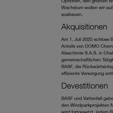
Optionen, den größten Wer
Wachstum wollen wir au
ausbauen.
Akquisitionen
Am 1. Juli 2025 schloss
Anteils von DOMO Chemic
Alsachimie S.A.S. in Cha
gemeinschaftlichen Tätig
BASF, die Rückwärtsinteg
effiziente Versorgung en
Devestitionen
BASF und Vattenfall gab
den Windparkprojekten No
wird fortgesetzt, indem 