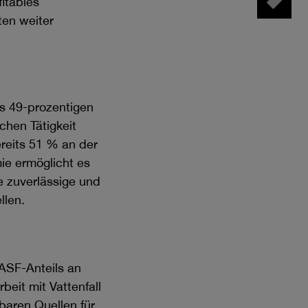
itables
Tag Manager
en weiter
s 49-prozentigen
hen Tätigkeit
reits 51 % an der
ie ermöglicht es
e zuverlässige und
llen.
ASF-Anteils an
eit mit Vattenfall
baren Quellen für