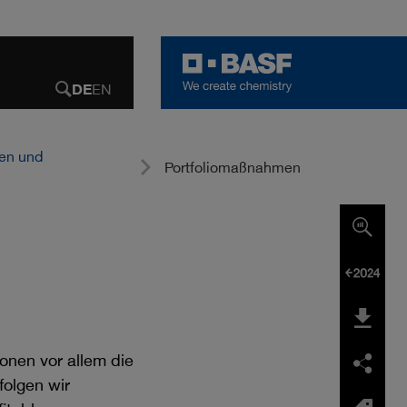
DE
DEUTSCH
EN
ENGLISH
Suche
öffnen
nen und
Portfoliomaßnahmen
Kennzahlenvergleich
Vergleich zum Vorjahr
Downloads
onen vor allem die
Facebook
LinkedIn
E-mail
folgen wir