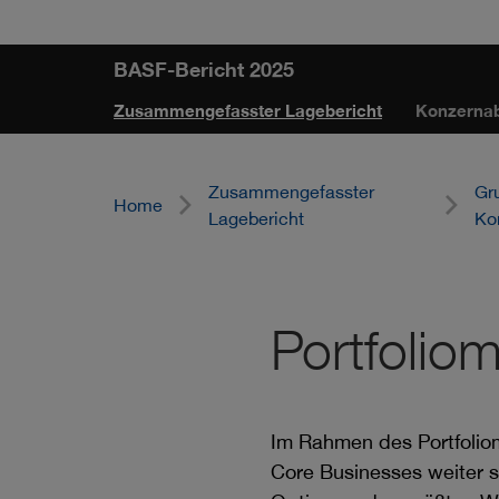
Sprungmarken
Springe
Springe
Springe
BASF-Bericht 2025
direkt
direkt
direkt
Zusammengefasster Lagebericht
Konzerna
zu
zum
zur
Hauptinhalt
Suche
Zusammengefasster
Gr
Home
Lagebericht
Ko
Portfoli
Im Rahmen des Portfoliom
Core Businesses weiter s