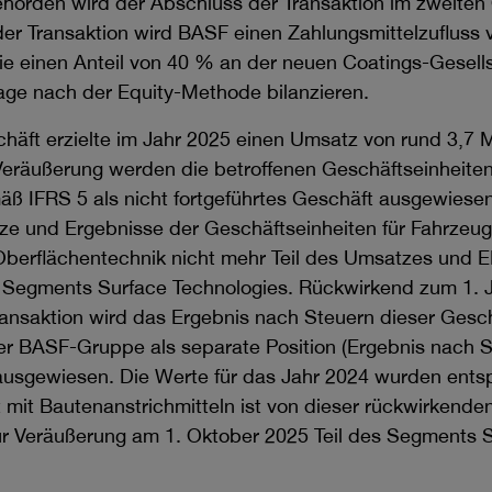
hörden wird der Abschluss der Transaktion im zweiten
der Transaktion wird BASF einen Zahlungsmittelzufluss 
wie einen Anteil von 40 % an der neuen Coatings-Gesells
age nach der Equity-Methode bilanzieren.
äft erzielte im Jahr 2025 einen Umsatz von rund 3,7 Mi
Veräußerung werden die betroffenen Geschäftseinheite
ß IFRS 5 als nicht fortgeführtes Geschäft ausgewiese
ze und Ergebnisse der Geschäftseinheiten für Fahrzeug
Oberflächentechnik nicht mehr Teil des Umsatzes und E
Segments Surface Technologies. Rückwirkend zum 1. 
ansaktion wird das Ergebnis nach Steuern dieser Gesch
r BASF-Gruppe als separate Position (Ergebnis nach S
 ausgewiesen. Die Werte für das Jahr 2024 wurden ent
mit Bautenanstrichmitteln ist von dieser rückwirkende
zur Veräußerung am 1. Oktober 2025 Teil des Segments 