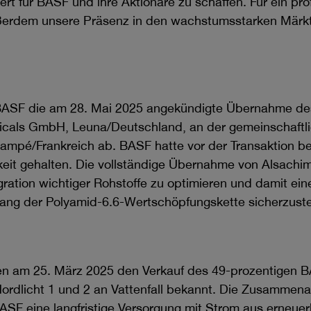
t für BASF und ihre Aktionäre zu schaffen. Für ein prof
ßerdem unsere Präsenz in den wachstumsstarken Märkt
 BASF die am 28. Mai 2025 angekündigte Übernahme de
als GmbH, Leuna/Deutschland, an der gemeinschaftlic
lampé/Frankreich ab. BASF hatte vor der Transaktion be
keit gehalten. Die vollständige Übernahme von Alsachim
ration wichtiger Rohstoffe zu optimieren und damit ein
tlang der Polyamid-6.6-Wertschöpfungskette sicherzuste
en am 25. März 2025 den Verkauf des 49-prozentigen B
rdlicht 1 und 2 an Vattenfall bekannt. Die Zusammenarb
BASF eine langfristige Versorgung mit Strom aus erneuer