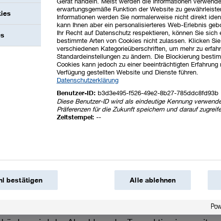
Gerät handeln. Meist werden die Informationen verwende
erwartungsgemäße Funktion der Website zu gewährleiste
kies
Informationen werden Sie normalerweise nicht direkt ident
kann Ihnen aber ein personalisierteres Web-Erlebnis geb
 die zuständige Wettbewerbsbehörde schloss BASF a
Ihr Recht auf Datenschutz respektieren, können Sie sich
es
rung des brasilianischen Geschäfts mit Bautenanstrich
bestimmte Arten von Cookies nicht zulassen. Klicken Sie
verschiedenen Kategorieüberschriften, um mehr zu erfah
and/Ohio, ab. Der Kaufpreis ohne Berücksichtigung von
Standardeinstellungen zu ändern. Die Blockierung bestim
Cookies kann jedoch zu einer beeinträchtigten Erfahrung 
15 Milliarden US$ (
981 Millionen €
). Die Transaktion um
Verfügung gestellten Website und Dienste führen.
onsstandorte in Demarchi und Jaboatão, damit verbunde
Datenschutzerklärung
! sowie rund 1.000 Mitarbeitende. Das Bautenanstrichm
Benutzer-ID:
b3d3e495-f526-49e2-8b27-785ddc8fd93b
Diese Benutzer-ID wird als eindeutige Kennung verwende
sbereichs Coatings im Segment Surface Technologies w
Präferenzen für die Zukunft speichern und darauf zugreif
Zeitstempel:
--
 von rund
485 Millionen €
und war nahezu ausschließlich i
ansaktionen
en BASF und Carlyle, Washington D.C., die Unterzeich
l bestätigen
Alle ablehnen
ung über die Veräußerung der BASF-Geschäftseinheiten
oreparaturlacke und Oberflächentechnik („Coatings“) b
nsaktion beläuft sich auf 7,7 Milliarden €. Vorbehaltl