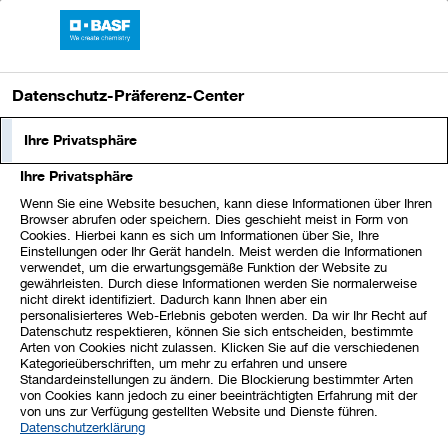
Sprungmarken
Springe
Springe
Springe
BASF-Bericht 2025
direkt
direkt
direkt
Hauptnavigation
öffnen
zu
zum
zur
Datenschutz-Präferenz-Center
Hauptinhalt
Suche
Ihre Privatsphäre
Informationen zur externen
Prüfung
Ihre Privatsphäre
Wenn Sie eine Website besuchen, kann diese Informationen über Ihren
Browser abrufen oder speichern. Dies geschieht meist in Form von
Unsere Berichterstattung wird von Dritten unabhängig
Cookies. Hierbei kann es sich um Informationen über Sie, Ihre
Einstellungen oder Ihr Gerät handeln. Meist werden die Informationen
auditiert. Die beauftragte
verwendet, um die erwartungsgemäße Funktion der Website zu
Wirtschaftsprüfungsgesellschaft, die
gewährleisten. Durch diese Informationen werden Sie normalerweise
nicht direkt identifiziert. Dadurch kann Ihnen aber ein
Deloitte GmbH Wirtschaftsprüfungsgesellschaft, hat den
personalisierteres Web-Erlebnis geboten werden. Da wir Ihr Recht auf
Konzernabschluss und den zusammengefassten
Datenschutz respektieren, können Sie sich entscheiden, bestimmte
Arten von Cookies nicht zulassen. Klicken Sie auf die verschiedenen
Lagebericht geprüft und mit dem uneingeschränkten
Kategorieüberschriften, um mehr zu erfahren und unsere
Bestätigungsvermerk versehen. Der
Standardeinstellungen zu ändern. Die Blockierung bestimmter Arten
von Cookies kann jedoch zu einer beeinträchtigten Erfahrung mit der
Bestätigungsvermerk des Abschlussprüfers findet sich
von uns zur Verfügung gestellten Website und Dienste führen.
unter
Bestätigungsvermerk des unabhängigen
Datenschutzerklärung