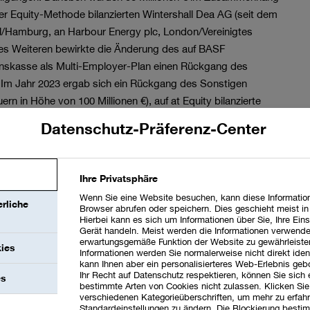
r Equity-Methode bilanzierten Wintershall Dea AG (seit dem
/Hamburg, an Harbour Energy plc, London/Vereinigtes
Des Weiteren bewirkte die Änderung des auf BASF
nskasse als Multi-Employer-Plan einen Rückgang des
 Im Jahr 2023 ergab sich ein Rückgang des Sonstigen
uern in Höhe von
100 Millionen €
), auf at Equity bilanzierte
azu unter
Anmerkung 21
).
Datenschutz-Präferenz-Center
Ihre Privatsphäre
haben das Eigenkapital im Jahr 2024 insgesamt um
Wenn Sie eine Website besuchen, kann diese Information
rliche
Browser abrufen oder speichern. Dies geschieht meist i
 €
auf at Equity bilanzierte Beteiligungen. Diese Beträge
Hierbei kann es sich um Informationen über Sie, Ihre Eins
 Millionen €
in die Ergebnisrechnung im Rahmen der
Gerät handeln. Meist werden die Informationen verwende
erwartungsgemäße Funktion der Website zu gewährleiste
ea. Daneben wurden
10 Millionen €
im Zusammenhang mit der
kies
Informationen werden Sie normalerweise nicht direkt ident
 Gewinn in die Ergebnisrechnung reklassifiziert.
kann Ihnen aber ein personalisierteres Web-Erlebnis geb
Ihr Recht auf Datenschutz respektieren, können Sie sich
es
bestimmte Arten von Cookies nicht zulassen. Klicken Sie
itals um
1.220 Millionen €
, auf at Equity bilanzierte
verschiedenen Kategorieüberschriften, um mehr zu erfah
Standardeinstellungen zu ändern. Die Blockierung bestim