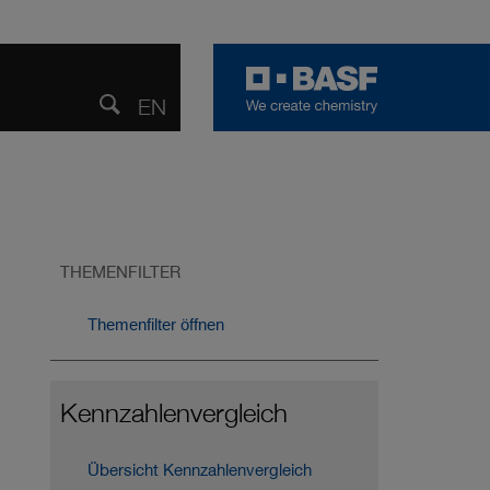
EN
ENGLISH
Teilen
Suche
öffnen
THEMENFILTER
Themenfilter öffnen
Kennzahlen­vergleich
Übersicht Kennzahlen­vergleich