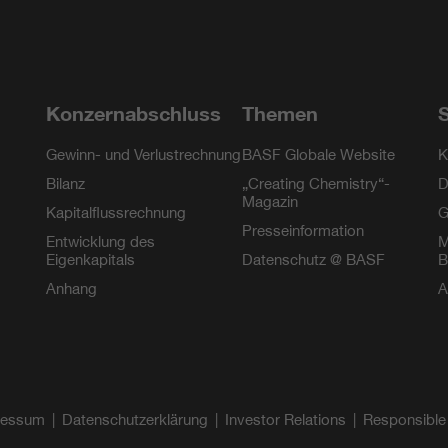
m
Konzernabschluss
Themen
S
Gewinn- und Verlustrechnung
BASF Globale Website
K
Bilanz
„Creating Chemistry“-
D
Magazin
Kapitalflussrechnung
G
Presseinformation
Entwicklung des
M
Eigenkapitals
Datenschutz @ BASF
B
Anhang
A
ressum
Datenschutzerklärung
Investor Relations
Responsible