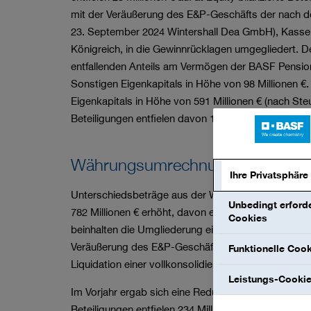
mit der Veräußerung des E&P-Geschäfts der nach de
23. September 2024 Wintershall Dea GmbH), Kassel
Königreich, in die Gewinnrücklagen umgegliedert. 
entfallenden Anteils am Vermögen der BASF Pensio
Sonstigen Eigenkapitals in Höhe von
98 Millionen €
.
Eigenkapitals in Höhe von
591 Millionen €
(nach Ste
Beteiligungen entfielen davon
16 Millionen €
(mehr d
Währungsumrechnung
Ihre Privatsphäre
Unterschiedsbeträge aus der Währungsumrechnung 
Unbedingt erforde
782 Millionen €
erhöht, davon entfielen
215 Millionen
Cookies
beinhalten die Umgliederung eines Aufwands von
43
Veräußerung des E&P-Geschäfts der Wintershall D
Funktionelle Coo
Liquidation einer vollkonsolidierten Gesellschaft als
Leistungs-Cooki
Im Vorjahr ergab sich eine Reduktion des Eigenkap
Beteiligungen entfielen
234 Millionen €
.