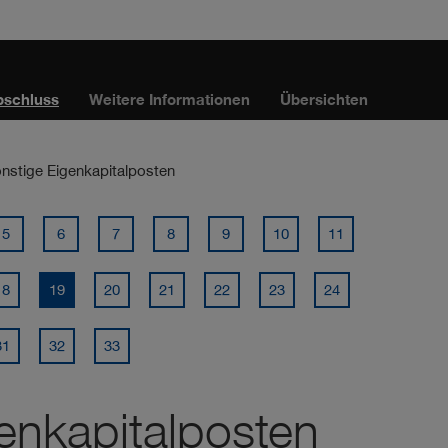
bschluss
Weitere Informationen
Übersichten
onstige Eigenkapitalposten
5
6
7
8
9
10
11
18
19
20
21
22
23
24
31
32
33
enkapitalposten