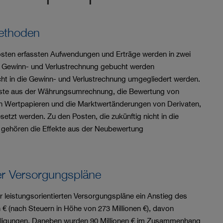
ethoden
posten erfassten Aufwendungen und Erträge werden in zwei
die Gewinn- und Verlustrechnung gebucht werden
icht in die Gewinn- und Verlustrechnung umgegliedert werden.
uste aus der Währungsumrechnung, die Bewertung von
en Wertpapieren und die Marktwertänderungen von Derivaten,
etzt werden. Zu den Posten, die zukünftig nicht in die
 gehören die Effekte aus der Neubewertung
er Versorgungspläne
r leistungsorientierten Versorgungspläne ein Anstieg des
n €
(nach Steuern in Höhe von
273 Millionen €
), davon
teiligungen. Daneben wurden
90 Millionen €
im Zusammenhang