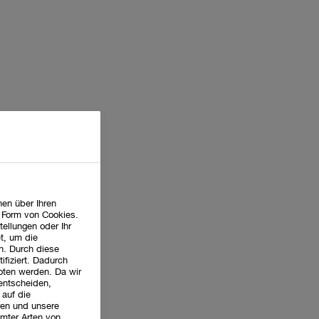
en über Ihren
n Form von Cookies.
tellungen oder Ihr
t, um die
n. Durch diese
ifiziert. Dadurch
oten werden. Da wir
 entscheiden,
 auf die
ren und unsere
mter Arten von