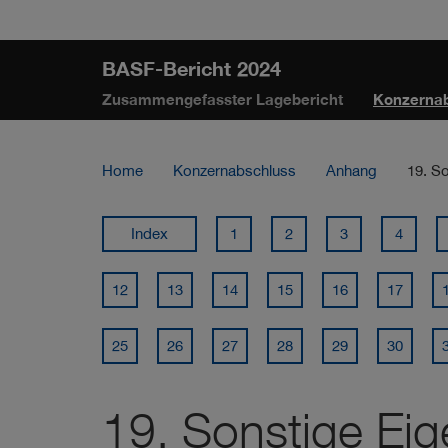
Sprungmarken
Springe
Springe
Springe
direkt
direkt
direkt
BASF-Bericht 2024
zu
zum
zur
Zusammengefasster Lagebericht
Konzerna
Hauptinhalt
Suche
Home
Konzernabschluss
Anhang
19. S
Index
1
2
3
4
12
13
14
15
16
17
25
26
27
28
29
30
19. Sonstige Eig