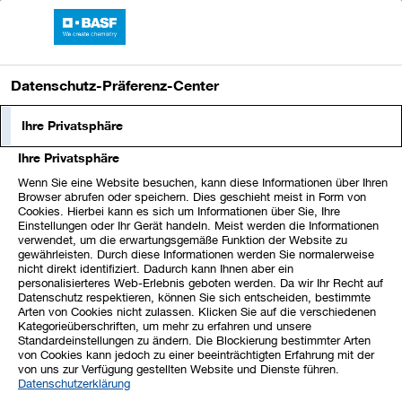
BASF-Bericht 2023
Datenschutz-Präferenz-Center
Index
1
2
3
4
5
Ihre Privatsphäre
Ihre Privatsphäre
6
7
8
9
10
11
12
Wenn Sie eine Website besuchen, kann diese Informationen über Ihren
Browser abrufen oder speichern. Dies geschieht meist in Form von
Cookies. Hierbei kann es sich um Informationen über Sie, Ihre
13
14
15
16
17
18
19
Einstellungen oder Ihr Gerät handeln. Meist werden die Informationen
verwendet, um die erwartungsgemäße Funktion der Website zu
gewährleisten. Durch diese Informationen werden Sie normalerweise
20
21
22
23
24
25
26
nicht direkt identifiziert. Dadurch kann Ihnen aber ein
personalisierteres Web-Erlebnis geboten werden. Da wir Ihr Recht auf
Datenschutz respektieren, können Sie sich entscheiden, bestimmte
Arten von Cookies nicht zulassen. Klicken Sie auf die verschiedenen
27
28
29
30
31
32
33
Kategorieüberschriften, um mehr zu erfahren und unsere
Standardeinstellungen zu ändern. Die Blockierung bestimmter Arten
von Cookies kann jedoch zu einer beeinträchtigten Erfahrung mit der
von uns zur Verfügung gestellten Website und Dienste führen.
19. Sonstige Eigenkapitalposten
Datenschutzerklärung