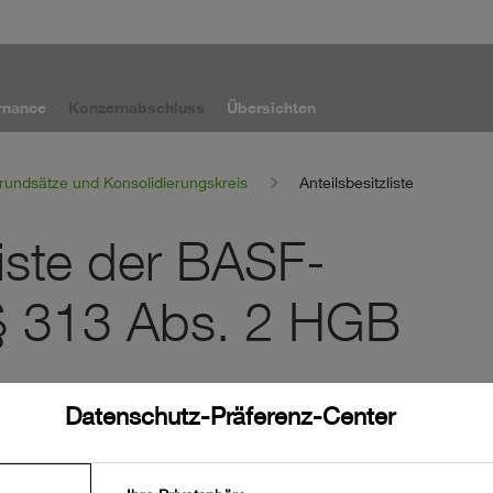
rnance
Konzernabschluss
Übersichten
rundsätze und Konsolidierungskreis
Anteilsbesitzliste
liste der BASF-
 313 Abs. 2 HGB
inbezogenen Gesellschaften und des gesamten Anteilsbesitzes
Datenschutz-Präferenz-Center
ng von Tochtergesellschaften von Bilanzierungs- und
 und im elektronischen Bundesanzeiger eingereichten
 im Internet veröffentlicht.