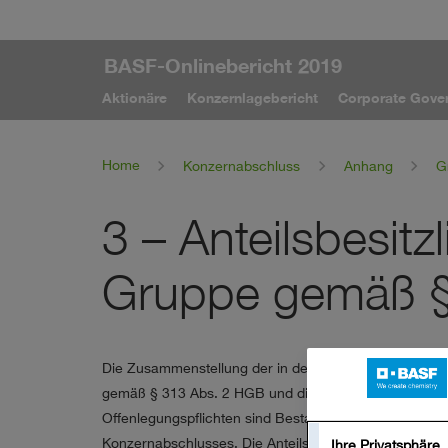
BASF-Onlinebericht 2019
Aktionäre
Konzernlagebericht
Corporate Gove
Home
Konzernabschluss
Anhang
G
3 – Anteilsbesitz
Gruppe gemäß §
Die Zusammenstellung der in den Konzernabschluss e
gemäß § 313 Abs. 2 HGB und die Angaben zur Befreiu
Offenlegungspflichten sind Bestandteil des testierten
Konzernabschlusses. Die Anteilsbesitzliste ist außerdem
Ihre Privatsphäre