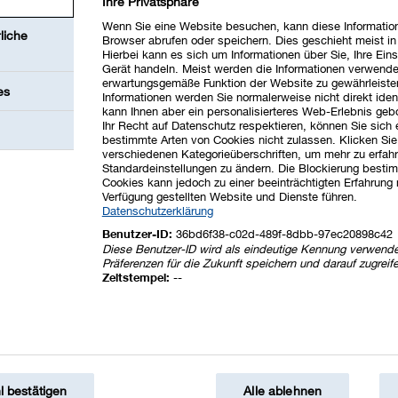
Ihre Privatsphäre
Wenn Sie eine Website besuchen, kann diese Information
ce
liche
Browser abrufen oder speichern. Dies geschieht meist i
Hierbei kann es sich um Informationen über Sie, Ihre Eins
Gerät handeln. Meist werden die Informationen verwende
erwartungsgemäße Funktion der Website zu gewährleiste
es
Informationen werden Sie normalerweise nicht direkt ident
kann Ihnen aber ein personalisierteres Web-Erlebnis geb
Ihr Recht auf Datenschutz respektieren, können Sie sich
bestimmte Arten von Cookies nicht zulassen. Klicken Sie
weiter
verschiedenen Kategorieüberschriften, um mehr zu erfah
Standardeinstellungen zu ändern. Die Blockierung bestim
Cookies kann jedoch zu einer beeinträchtigten Erfahrung 
Verfügung gestellten Website und Dienste führen.
Datenschutzerklärung
Benutzer-ID:
36bd6f38-c02d-489f-8dbb-97ec20898c42
Diese Benutzer-ID wird als eindeutige Kennung verwende
Präferenzen für die Zukunft speichern und darauf zugreif
Zeitstempel:
--
 bestätigen
Alle ablehnen