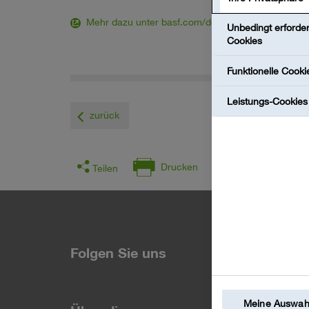
Mehr dazu unter basf.com/de/corporategovernan
Unbedingt erforder
Cookies
Funktionelle Cooki
Leistungs-Cookies
zurück
Drucken
Teilen
Folgen Sie uns
Meine Auswahl