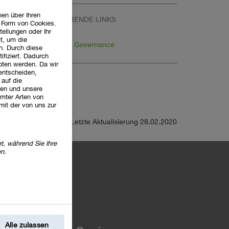
en über Ihren
WEITERFÜHRENDE LINKS
n Form von Cookies.
tellungen oder Ihr
t, um die
Corporate Governance
n. Durch diese
ifiziert. Dadurch
oten werden. Da wir
 entscheiden,
 auf die
ren und unsere
mter Arten von
mit der von uns zur
Letzte Aktualisierung 28.02.2020
t, während Sie Ihre
en.
Alle zulassen