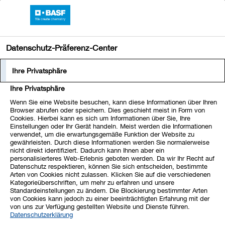
BASF-Onlinebericht 2019
Datenschutz-Präferenz-Center
Integration von Nachhaltigkeit
Gesellschaftliches
Ihre Privatsphäre
Engagement
Gesellschaft
Ihre Privatsphäre
Wenn Sie eine Website besuchen, kann diese Informationen über Ihren
Browser abrufen oder speichern. Dies geschieht meist in Form von
Cookies. Hierbei kann es sich um Informationen über Sie, Ihre
Einstellungen oder Ihr Gerät handeln. Meist werden die Informationen
verwendet, um die erwartungsgemäße Funktion der Website zu
BASF als verantwortungsvoller Nachbar
gewährleisten. Durch diese Informationen werden Sie normalerweise
nicht direkt identifiziert. Dadurch kann Ihnen aber ein
Beitrag zu den Entwicklungszielen der Vereinten
personalisierteres Web-Erlebnis geboten werden. Da wir Ihr Recht auf
Nationen
Datenschutz respektieren, können Sie sich entscheiden, bestimmte
Arten von Cookies nicht zulassen. Klicken Sie auf die verschiedenen
Kategorieüberschriften, um mehr zu erfahren und unsere
Mit unserem gesellschaftlichen Engagement tragen wir dazu bei,
Standardeinstellungen zu ändern. Die Blockierung bestimmter Arten
die nachhaltigen Entwicklungsziele der Vereinten Nationen
von Cookies kann jedoch zu einer beeinträchtigten Erfahrung mit der
von uns zur Verfügung gestellten Website und Dienste führen.
(SDGs) zu erreichen. Im Rahmen unserer Social-Engagement-
Datenschutzerklärung
Strategie konzentrieren wir uns auf Projekte, die eine langfristige