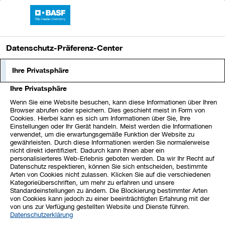
BASF-Bericht 2023
Datenschutz-Präferenz-Center
Compliance
Ihre Privatsphäre
Ihre Privatsphäre
test
Wenn Sie eine Website besuchen, kann diese Informationen über Ihren
Browser abrufen oder speichern. Dies geschieht meist in Form von
Unser gruppenweites Compliance-Programm
Cookies. Hierbei kann es sich um Informationen über Sie, Ihre
Einstellungen oder Ihr Gerät handeln. Meist werden die Informationen
ist darauf ausgerichtet, die Einhaltung der
verwendet, um die erwartungsgemäße Funktion der Website zu
gewährleisten. Durch diese Informationen werden Sie normalerweise
gesetzlichen Bestimmungen, der
nicht direkt identifiziert. Dadurch kann Ihnen aber ein
personalisierteres Web-Erlebnis geboten werden. Da wir Ihr Recht auf
unternehmensinternen Richtlinien und
Datenschutz respektieren, können Sie sich entscheiden, bestimmte
Arten von Cookies nicht zulassen. Klicken Sie auf die verschiedenen
ethischer Geschäftspraktiken sicherzustellen.
Kategorieüberschriften, um mehr zu erfahren und unsere
Standardeinstellungen zu ändern. Die Blockierung bestimmter Arten
Diese Standards verankert unser
von Cookies kann jedoch zu einer beeinträchtigten Erfahrung mit der
von uns zur Verfügung gestellten Website und Dienste führen.
Verhaltenskodex für alle Mitarbeitenden
Datenschutzerklärung
verbindlich im Unternehmens­alltag. Auch die