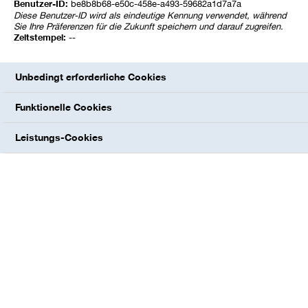
Benutzer-ID:
be8b8b68-e50c-458e-a493-59682a1d7a7a
Diese Benutzer-ID wird als eindeutige Kennung verwendet, während
Mitglieder des Vorstands sind diesen
Sie Ihre Präferenzen für die Zukunft speichern und darauf zugreifen.
Grundsätzen ausdrücklich verpflichtet.
Zeitstempel:
--
Unbedingt erforderliche Cookies
Compliance-Programm und
Verhaltenskodex
Funktionelle Cookies
Leistungs-Cookies
Auf einen Blick
>122.000
Teilnahmen an Compliance-Schulungen
64