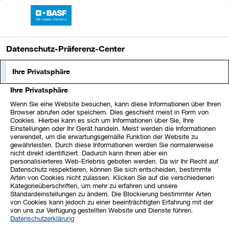
BASF-Bericht 2023
Datenschutz-Präferenz-Center
Stakeholder-Management und
Ihre Privatsphäre
unser Ansatz für
Ihre Privatsphäre
gesellschaftliches Engagement
Wenn Sie eine Website besuchen, kann diese Informationen über Ihren
Browser abrufen oder speichern. Dies geschieht meist in Form von
Cookies. Hierbei kann es sich um Informationen über Sie, Ihre
test
Einstellungen oder Ihr Gerät handeln. Meist werden die Informationen
verwendet, um die erwartungsgemäße Funktion der Website zu
gewährleisten. Durch diese Informationen werden Sie normalerweise
nicht direkt identifiziert. Dadurch kann Ihnen aber ein
Der BASF-Geschäftserfolg hängt von der gesellschaftlichen
personalisierteres Web-Erlebnis geboten werden. Da wir Ihr Recht auf
Akzeptanz unseres unternehmerischen Handelns ab (License-
Datenschutz respektieren, können Sie sich entscheiden, bestimmte
Arten von Cookies nicht zulassen. Klicken Sie auf die verschiedenen
to-operate). Teile unserer Geschäfts­aktivitäten, wie die
Kategorieüberschriften, um mehr zu erfahren und unsere
Anwendung bestimmter neuer Technologien oder unsere
Standardeinstellungen zu ändern. Die Blockierung bestimmter Arten
von Cookies kann jedoch zu einer beeinträchtigten Erfahrung mit der
Umweltauswirkungen, werden immer wieder kritisch von
von uns zur Verfügung gestellten Website und Dienste führen.
Stakeholdern hinterfragt. Wir nehmen die Fragen unserer
Datenschutzerklärung