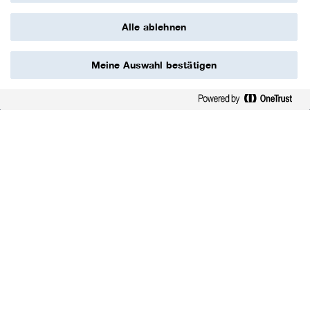
Alle ablehnen
Meine Auswahl bestätigen
scroll down
Der Klimawandel ist die größte
Herausforderung des 21. Jahrhunderts.
Schnelles und entschlossenes Handeln ist
notwendig, um die Ziele des Pariser
Klimaschutzabkommens zu erreichen. Wir
stehen zu dieser Verantwortung. Zudem sind
Produkte und Innovationen aus der Chemie
an vielen Stellen der Schlüssel für eine
klimaneutrale Zukunft – von Dämmstoffen für