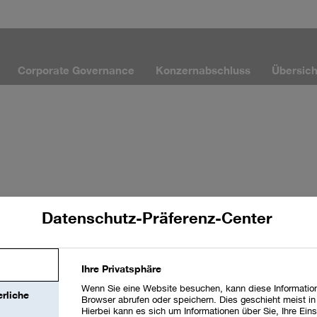
Corporate Governance
Konzernabschluss
Übersich
Datenschutz-Präferenz-Center
h auf unserer Webseite und Ihr
en.
Ihre Privatsphäre
Wenn Sie eine Website besuchen, kann diese Information
rliche
Browser abrufen oder speichern. Dies geschieht meist i
Hierbei kann es sich um Informationen über Sie, Ihre Eins