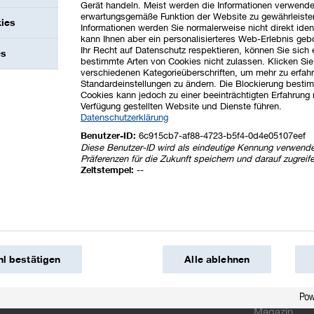
Gerät handeln. Meist werden die Informationen verwende
erwartungsgemäße Funktion der Website zu gewährleiste
kies
Informationen werden Sie normalerweise nicht direkt ident
kann Ihnen aber ein personalisierteres Web-Erlebnis geb
Ihr Recht auf Datenschutz respektieren, können Sie sich
es
bestimmte Arten von Cookies nicht zulassen. Klicken Sie
verschiedenen Kategorieüberschriften, um mehr zu erfah
Standardeinstellungen zu ändern. Die Blockierung bestim
Cookies kann jedoch zu einer beeinträchtigten Erfahrung 
Verfügung gestellten Website und Dienste führen.
Datenschutzerklärung
Benutzer-ID:
6c915cb7-af88-4723-b5f4-0d4e05107eef
Diese Benutzer-ID wird als eindeutige Kennung verwende
Präferenzen für die Zukunft speichern und darauf zugreif
Zeitstempel:
--
cebook
Twitter
YouTube
slideshare
Instagram
eit
Konzernabschluss
Themen
l bestätigen
Alle ablehnen
haffen
Gewinn- und Verlustrechnung
BASF Global
l-Compact-
Bilanz
„Creating Ch
Magazin