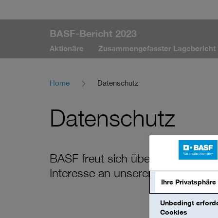
BASF-Bericht 2023
Aktionäre
Zusammengefasster Lagebericht
Home
Datenschutz
Datenschutz
BASF freut sich über Ihren Besuc
Interesse an unserem Unternehm
Ihre Privatsphäre
Unbedingt erforde
Cookies