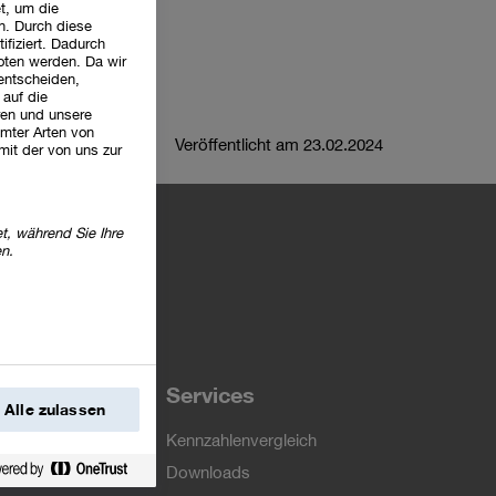
t, um die
n. Durch diese
ifiziert. Dadurch
oten werden. Da wir
 entscheiden,
 auf die
ren und unsere
mter Arten von
Veröffentlicht am 23.02.2024
mit der von uns zur
t, während Sie Ihre
en.
Services
Alle zulassen
e Website
Kennzahlenvergleich
emistry“-
Downloads