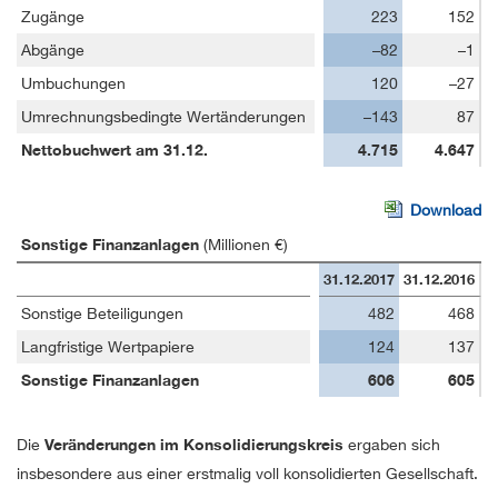
Zugänge
223
152
Abgänge
–82
–1
Umbuchungen
120
–27
Umrechnungsbedingte Wertänderungen
–143
87
Nettobuchwert am 31.12.
4.715
4.647
Download
Sonstige Finanzanlagen
(Millionen €)
31.12.2017
31.12.2016
Sonstige Beteiligungen
482
468
Langfristige Wertpapiere
124
137
Sonstige Finanzanlagen
606
605
Die
Veränderungen im Konsolidierungskreis
ergaben sich
insbesondere aus einer erstmalig voll konsolidierten Gesellschaft.