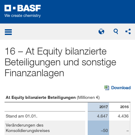
Erläuterungen zur Bilanz
At Equity bilanzierte Beteiligungen
16 – At Equity bilanzierte
Beteiligungen und sonstige
Finanzanlagen
Download
At Equity bilanzierte Beteiligungen
(Millionen €)
2017
2016
Stand am 01.01.
4.647
4.436
Veränderungen des
Konsolidierungskreises
–50
–