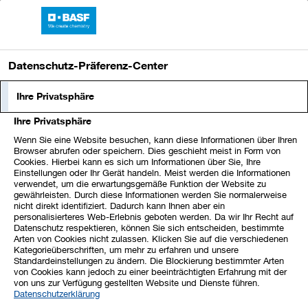
BASF-Bericht 2021
Datenschutz-Präferenz-Center
Vermögenslage
Ihre Privatsphäre
Ihre Privatsphäre
XLS
Wenn Sie eine Website besuchen, kann diese Informationen über Ihren
Aktiva
Browser abrufen oder speichern. Dies geschieht meist in Form von
Cookies. Hierbei kann es sich um Informationen über Sie, Ihre
Einstellungen oder Ihr Gerät handeln. Meist werden die Informationen
31.12.2021
31.12.2020
verwendet, um die erwartungsgemäße Funktion der Website zu
gewährleisten. Durch diese Informationen werden Sie normalerweise
Millionen
Millionen
nicht direkt identifiziert. Dadurch kann Ihnen aber ein
€
%
€
%
personalisierteres Web-Erlebnis geboten werden. Da wir Ihr Recht auf
Immaterielle
Datenschutz respektieren, können Sie sich entscheiden, bestimmte
Arten von Cookies nicht zulassen. Klicken Sie auf die verschiedenen
Vermögenswerte
13.499
15,4
13.145
16,4
Kategorieüberschriften, um mehr zu erfahren und unsere
Standardeinstellungen zu ändern. Die Blockierung bestimmter Arten
Sachanlagen
21.553
24,7
19.647
24,5
von Cookies kann jedoch zu einer beeinträchtigten Erfahrung mit der
Integrale at Equity
von uns zur Verfügung gestellten Website und Dienste führen.
Datenschutzerklärung
bilanzierte Beteiligungen
2.540
2,9
1.878
2,3